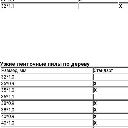
32*1,1
Х
Узкие ленточные пилы по дереву
Размер, мм
Стандарт
32*1,0
35*0,9
Х
35*1,0
Х
35*1,1
38*0,9
Х
38*1,0
Х
40*0,9
Х
40*1,0
Х