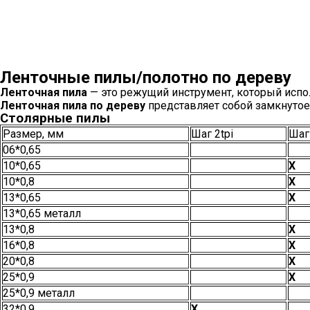
Ленточные пилы/полотно по дереву
Ленточная пила
— это режущий инструмент, который испол
Ленточная пила по дереву
представляет собой замкнутое
Столярные пилы
Размер, мм
Шаг 2tpi
Шаг 
06*0,65
10*0,65
Х
10*0,8
Х
13*0,65
Х
13*0,65 металл
13*0,8
Х
16*0,8
Х
20*0,8
Х
25*0,9
Х
25*0,9 металл
32*0,9
Х