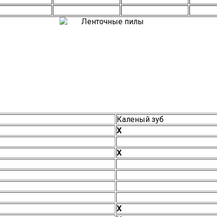
Каленый зуб
Х
Х
Х