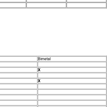
Bimetal
Х
Х