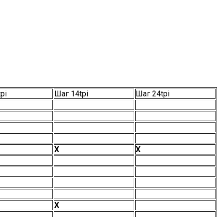
pi
Шаг 14tpi
Шаг 24tpi
Х
Х
Х