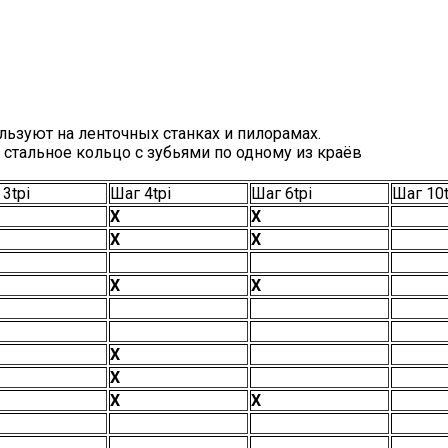
ьзуют на ленточных станках и пилорамах.
 стальное кольцо с зубьями по одному из краёв
3tpi
Шаг 4tpi
Шаг 6tpi
Шаг 10t
Х
Х
Х
Х
Х
Х
Х
Х
Х
Х