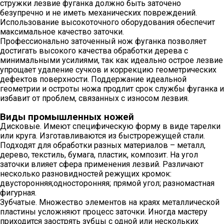
стружки лезвие фуганка должно быть заточено
безупречно и не иметь механических повреждений.
Использование высокоточного оборудования обеспечит
максимальное качество заточки.
Профессионально заточенный нож фуганка позволяет
достигать высокого качества обработки дерева с
минимальными усилиями, так как идеально острое лезвие
упрощает удаление сучков и коррекцию геометрических
дефектов поверхности. Поддержание идеальной
геометрии и остроты ножа продлит срок службы фуганка и
избавит от проблем, связанных с износом лезвия.
Виды промышленных ножей
Дисковые. Имеют специфическую форму в виде тарелки
или круга. Изготавливаются из быстрорежущей стали.
Подходят для обработки разных материалов – металл,
дерево, текстиль, бумага, пластик, композит. На угол
заточки влияет сфера применения лезвий. Различают
несколько разновидностей режущих кромок:
двусторонняя;односторонняя; прямой угол; разномастная
фигурная.
Зубчатые. Множество элементов на краях металлической
пластины усложняют процесс заточки. Иногда мастеру
приходится заострять зубцы с одной или нескольких